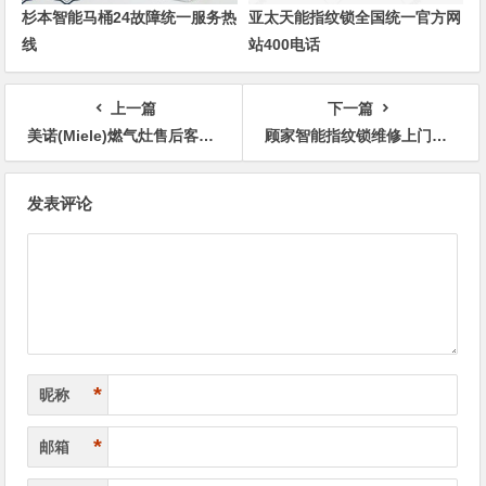
杉本智能马桶24故障统一服务热
亚太天能指纹锁全国统一官方网
线
站400电话
上一篇
下一篇
‌‌美诺(Miele)燃气灶售后客服电话人工电话
顾家智能指纹锁维修上门维修附近电话号码查询400热线
文
发表评论
章
导
航
*
昵称
*
邮箱