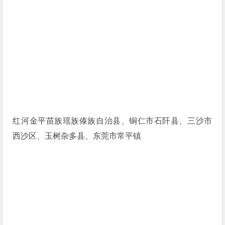
红河金平苗族瑶族傣族自治县、铜仁市石阡县、三沙市
西沙区、玉树杂多县、东莞市常平镇