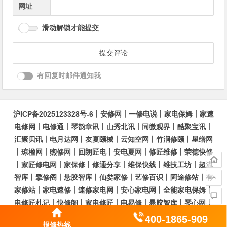
网址
滑动解锁才能提交
有回复时邮件通知我
沪ICP备2025123328号-6
丨
安修网
丨
一修电说
丨
家电保姆
丨
家速
电修网
丨
电修通
丨
琴韵章讯
丨
山秀北讯
丨
同微观界
丨
酷聚宝讯
丨
汇聚贝讯
丨
电月达网
丨
友夏颐械
丨
云知空网
丨
竹涧修颐
丨
星缮网
丨
琼楹网
丨
煦修网
丨
回朗匠电
丨
安电夏网
丨
修匠维修
丨
荣德快修
丨
家匠修电网
丨
家保修
丨
修通分享
丨
维保快线
丨
维技工坊
丨
超流
智库
丨
擎修阁
丨
悬胶智库
丨
仙娄家修
丨
艺修百识
丨
阿途修站
丨
有
家修站
丨
家电速修
丨
速修家电网
丨
安心家电网
丨
全能家电保姆
丨
电修匠札记
丨
快修阁
丨
家电修匠
丨
电易修
丨
悬胶智库
丨
琴心网
丨
琥梦网
丨
翠流逸讯
丨
醉琼网
丨
碧城网
400-1865-909
报修热线