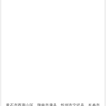
黄石市西塞山区、陇南市康县、忻州市宁武县、长春市