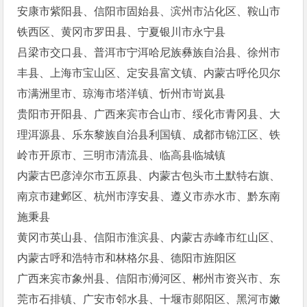
安康市紫阳县、信阳市固始县、滨州市沾化区、鞍山市
铁西区、黄冈市罗田县、宁夏银川市永宁县
吕梁市交口县、普洱市宁洱哈尼族彝族自治县、徐州市
丰县、上海市宝山区、定安县富文镇、内蒙古呼伦贝尔
市满洲里市、琼海市塔洋镇、忻州市岢岚县
贵阳市开阳县、广西来宾市合山市、绥化市青冈县、大
理洱源县、乐东黎族自治县利国镇、成都市锦江区、铁
岭市开原市、三明市清流县、临高县临城镇
内蒙古巴彦淖尔市五原县、内蒙古包头市土默特右旗、
南京市建邺区、杭州市淳安县、遵义市赤水市、黔东南
施秉县
黄冈市英山县、信阳市淮滨县、内蒙古赤峰市红山区、
内蒙古呼和浩特市和林格尔县、德阳市旌阳区
广西来宾市象州县、信阳市浉河区、郴州市资兴市、东
莞市石排镇、广安市邻水县、十堰市郧阳区、黑河市嫩