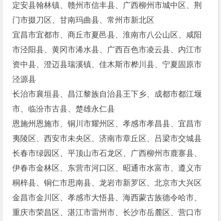
定安县翰林镇、赣州市信丰县、广西柳州市城中区、荆
门市掇刀区、甘南玛曲县、常州市新北区
宜昌市宜都市、商丘市夏邑县、淮南市八公山区、咸阳
市泾阳县、黄冈市浠水县、广西百色市凌云县、内江市
资中县、澄迈县瑞溪镇、佳木斯市桦川县、宁夏固原市
泾源县
长治市襄垣县、昌江黎族自治县王下乡、成都市都江堰
市、临汾市古县、楚雄永仁县
恩施州恩施市、铜川市耀州区、孝感市孝昌县、宜昌市
夷陵区、西安市未央区、济南市章丘区、吕梁市交城县
长春市绿园区、平顶山市石龙区、广西柳州市鹿寨县、
伊春市金林区、东营市河口区、昭通市水富市、遵义市
桐梓县、铜仁市思南县、龙岩市新罗区、北京市大兴区
金昌市金川区、孝感市大悟县、海西蒙古族德令哈市、
重庆市荣昌区、湛江市雷州市、长沙市岳麓区、营口市