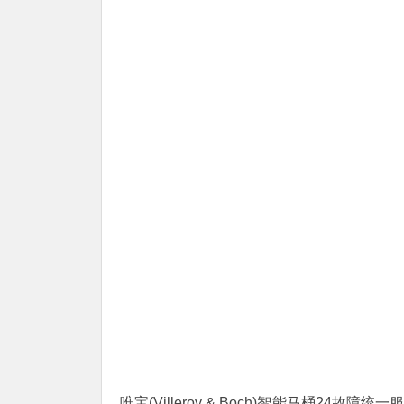
唯宝(Villeroy & Boch)智能马桶24故障统一服