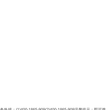
务热线：(1)400-1865-909(2)400-1865-909温馨提示：即可拨