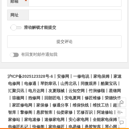
*
邮箱
网址
滑动解锁才能提交
有回复时邮件通知我
沪ICP备2025123328号-6
丨
安修网
丨
一修电说
丨
家电保姆
丨
家速
电修网
丨
电修通
丨
琴韵章讯
丨
山秀北讯
丨
同微观界
丨
酷聚宝讯
丨
汇聚贝讯
丨
电月达网
丨
友夏颐械
丨
云知空网
丨
竹涧修颐
丨
星缮网
丨
琼楹网
丨
煦修网
丨
回朗匠电
丨
安电夏网
丨
修匠维修
丨
荣德快修
丨
家匠修电网
丨
家保修
丨
修通分享
丨
维保快线
丨
维技工坊
丨
超流
智库
丨
擎修阁
丨
悬胶智库
丨
仙娄家修
丨
艺修百识
丨
阿途修站
丨
有
家修站
丨
家电速修
丨
速修家电网
丨
安心家电网
丨
全能家电保姆
丨
电修匠札记
丨
快修阁
丨
家电修匠
丨
电易修
丨
悬胶智库
丨
琴心网
丨