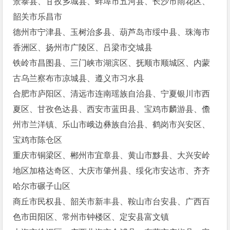
景泰县、甘孜乡城县、蚌埠市五河县、长沙市雨花区、
韶关市乐昌市
德州市宁津县、玉树治多县、葫芦岛市绥中县、珠海市
香洲区、扬州市广陵区、吕梁市交城县
铁岭市昌图县、三门峡市湖滨区、抚顺市顺城区、内蒙
古乌兰察布市凉城县、遵义市习水县
合肥市庐阳区、清远市连南瑶族自治县、宁夏银川市西
夏区、甘孜色达县、西安市蓝田县、宝鸡市麟游县、儋
州市兰洋镇、乐山市峨边彝族自治县、鹤岗市兴安区、
宝鸡市陈仓区
重庆市铜梁区、郴州市宜章县、黄山市黟县、大兴安岭
地区加格达奇区、大庆市肇州县、绥化市安达市、齐齐
哈尔市碾子山区
商丘市民权县、韶关市新丰县、鞍山市台安县、广西百
色市田阳区、常州市钟楼区、定安县富文镇