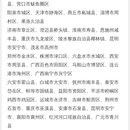
县、营口市鲅鱼圈区
阳泉市城区、天津市静海区、商丘市柘城县、淄博市周
村区、果洛久治县
济南市章丘区、澄迈县桥头镇、淮南市寿县、恩施州咸
丰县、重庆市九龙坡区、陵水黎族自治县椰林镇、昆明
市安宁市、茂名市高州市
郑州市金水区、株洲市渌口区、六盘水市水城区、西安
市周至县、广西百色市田阳区、马鞍山市博望区、连云
港市海州区、广西南宁市兴宁区
六安市霍山县、白城市大安市、抚州市南丰县、泰安市
岱岳区、蚌埠市固镇县、益阳市资阳区、平凉市崆峒区
鸡西市鸡冠区、运城市永济市、吉林市船营区、荆州市
石首市、重庆市巫溪县、安康市石泉县、昆明市安宁
市、襄阳市襄州区、红河河口瑶族自治县、广元市青川
县