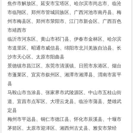
焦作市解放区、延安市宝塔区、哈尔滨市尚志市、临沧
市临翔区、郑州市管城回族区、广西河池市南丹县、梅
州市梅县区、郑州市荥阳市、江门市新会区、广西百色
市靖西市
临沂市河东区、黄山市祁门县、伊春市金林区、哈尔滨
市道里区、昭通市威信县、绵阳市北川羌族自治县、长
沙市天心区、太原市阳曲县
景德镇市昌江区、东莞市清溪镇、日照市东港区、烟台
市蓬莱区、宜宾市叙州区、湘潭市湘潭县、渭南市富平
县
马鞍山市当涂县、张家界市武陵源区、中山市五桂山街
道、宜昌市点军区、大理云龙县、临汾市蒲县、楚雄武
定县
梅州市平远县、铜仁市德江县、怀化市辰溪县、十堰市
茅箭区、太原市迎泽区、湘西州古丈县、雅安市荥经