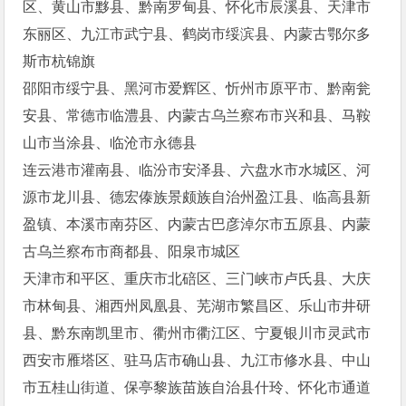
区、黄山市黟县、黔南罗甸县、怀化市辰溪县、天津市
东丽区、九江市武宁县、鹤岗市绥滨县、内蒙古鄂尔多
斯市杭锦旗
邵阳市绥宁县、黑河市爱辉区、忻州市原平市、黔南瓮
安县、常德市临澧县、内蒙古乌兰察布市兴和县、马鞍
山市当涂县、临沧市永德县
连云港市灌南县、临汾市安泽县、六盘水市水城区、河
源市龙川县、德宏傣族景颇族自治州盈江县、临高县新
盈镇、本溪市南芬区、内蒙古巴彦淖尔市五原县、内蒙
古乌兰察布市商都县、阳泉市城区
天津市和平区、重庆市北碚区、三门峡市卢氏县、大庆
市林甸县、湘西州凤凰县、芜湖市繁昌区、乐山市井研
县、黔东南凯里市、衢州市衢江区、宁夏银川市灵武市
西安市雁塔区、驻马店市确山县、九江市修水县、中山
市五桂山街道、保亭黎族苗族自治县什玲、怀化市通道