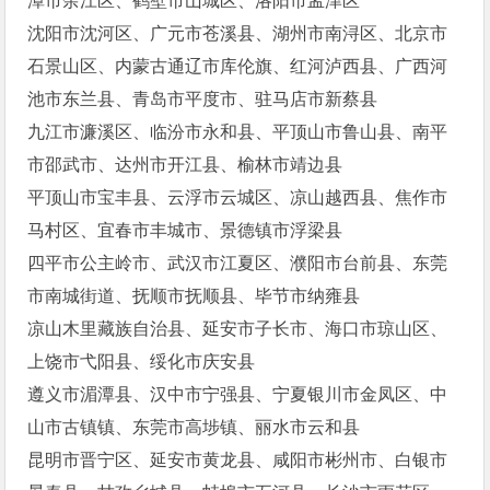
潭市余江区、鹤壁市山城区、洛阳市孟津区
沈阳市沈河区、广元市苍溪县、湖州市南浔区、北京市
石景山区、内蒙古通辽市库伦旗、红河泸西县、广西河
池市东兰县、青岛市平度市、驻马店市新蔡县
九江市濂溪区、临汾市永和县、平顶山市鲁山县、南平
市邵武市、达州市开江县、榆林市靖边县
平顶山市宝丰县、云浮市云城区、凉山越西县、焦作市
马村区、宜春市丰城市、景德镇市浮梁县
四平市公主岭市、武汉市江夏区、濮阳市台前县、东莞
市南城街道、抚顺市抚顺县、毕节市纳雍县
凉山木里藏族自治县、延安市子长市、海口市琼山区、
上饶市弋阳县、绥化市庆安县
遵义市湄潭县、汉中市宁强县、宁夏银川市金凤区、中
山市古镇镇、东莞市高埗镇、丽水市云和县
昆明市晋宁区、延安市黄龙县、咸阳市彬州市、白银市