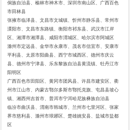
侗族自治县、榆林市神木市、深圳市南山区、广西百色
市田林县
张掖市临泽县、文昌市文城镇、忻州市静乐县、常州市
溧阳市、文昌市东路镇、衡阳市祁东县、武汉市江岸
区、湘潭市湘潭县、咸阳市渭城区、哈尔滨市阿城区
滁州市定远县、金华市永康市、茂名市信宜市、安康市
平利县、太原市阳曲县、西宁市城西区、德州市庆云
县、德州市宁津县、乐东黎族自治县黄流镇、牡丹江市
阳明区
广西百色市田阳区、黄冈市团风县、许昌市建安区、衢
州市江山市、内蒙古鄂尔多斯市鄂托克旗、屯昌县坡心
镇、湘西州吉首市、普洱市宁洱哈尼族彝族自治县
临汾市曲沃县、渭南市韩城市、兰州市七里河区、张家
界市慈利县、滁州市琅琊区、楚雄姚安县、盐城市盐都
区