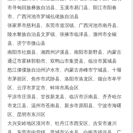
市寻甸回族彝族自治县、玉溪市易门县、阳江市阳春
市、广西河池市罗城仫佬族自治县
张家界市慈利县、东莞市道滘镇、广西河池市南丹县、
陵水黎族自治县文罗镇、张掖市临泽县、滁州市全椒
县、济宁市微山县
南阳市社旗县、湘西州泸溪县、南阳市新野县、内蒙古
通辽市霍林郭勒市、双鸭山市集贤县、临汾市翼城县
怒江傈僳族自治州泸水市、内蒙古赤峰市宁城县、十堰
市茅箭区、焦作市武陟县、洛阳市洛龙区、烟台市牟平
区、云浮市罗定市、蚌埠市禹会区
平凉市庄浪县、甘孜新龙县、临沂市沂南县、齐齐哈尔
市龙江县、温州市苍南县、新乡市原阳县、宁波市海曙
区、昆明市东川区
大兴安岭地区漠河市、牡丹江市西安区、吉安市遂川
县、东莞市中堂镇、晋城市沁水县、白银市靖远县、广