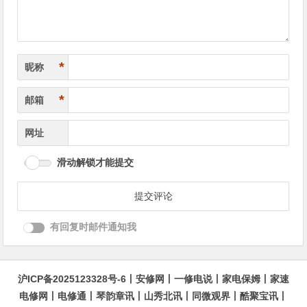
*
昵称
*
邮箱
网址
滑动解锁才能提交
有回复时邮件通知我
沪ICP备2025123328号-6
丨
安修网
丨
一修电说
丨
家电保姆
丨
家速
电修网
丨
电修通
丨
琴韵章讯
丨
山秀北讯
丨
同微观界
丨
酷聚宝讯
丨