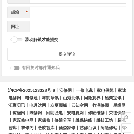
*
邮箱
网址
滑动解锁才能提交
有回复时邮件通知我
沪ICP备2025123328号-6
丨
安修网
丨
一修电说
丨
家电保姆
丨
家速
电修网
丨
电修通
丨
琴韵章讯
丨
山秀北讯
丨
同微观界
丨
酷聚宝讯
丨
汇聚贝讯
丨
电月达网
丨
友夏颐械
丨
云知空网
丨
竹涧修颐
丨
星缮网
丨
琼楹网
丨
煦修网
丨
回朗匠电
丨
安电夏网
丨
修匠维修
丨
荣德快修
丨
家匠修电网
丨
家保修
丨
修通分享
丨
维保快线
丨
维技工坊
丨
超流
智库
丨
擎修阁
丨
悬胶智库
丨
仙娄家修
丨
艺修百识
丨
阿途修站
丨
有