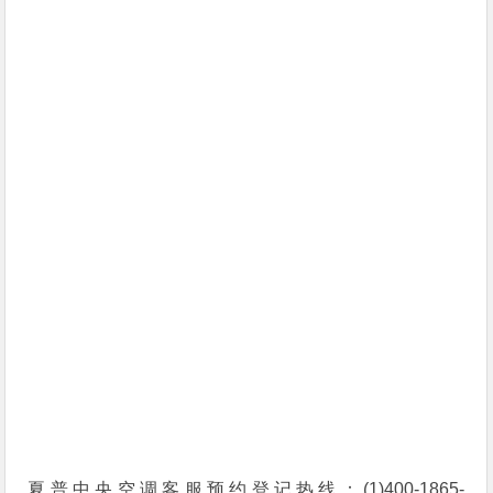
夏普中央空调客服预约登记热线：(1)400-1865-