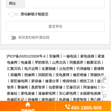
网址
滑动解锁才能提交
有回复时邮件通知我
沪ICP备2025123328号-6
丨
安修网
丨
一修电说
丨
家电保姆
丨
家速
电修网
丨
电修通
丨
琴韵章讯
丨
山秀北讯
丨
同微观界
丨
酷聚宝讯
丨
汇聚贝讯
丨
电月达网
丨
友夏颐械
丨
云知空网
丨
竹涧修颐
丨
星缮网
丨
琼楹网
丨
煦修网
丨
回朗匠电
丨
安电夏网
丨
修匠维修
丨
荣德快修
丨
家匠修电网
丨
家保修
丨
修通分享
丨
维保快线
丨
维技工坊
丨
超流
智库
丨
擎修阁
丨
悬胶智库
丨
仙娄家修
丨
艺修百识
丨
阿途修站
丨
有
家修站
丨
家电速修
丨
速修家电网
丨
安心家电网
丨
全能家电保姆
丨
电修匠札记
丨
快修阁
丨
家电修匠
丨
电易修
丨
悬胶智库
丨
琴心网
丨
琥梦网
丨
翠流逸讯
丨
醉琼网
丨
碧城网
400-1865-909
报修热线