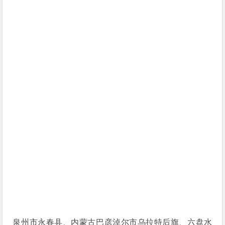
泉州市永春县、内蒙古巴彦淖尔市乌拉特后旗、六盘水