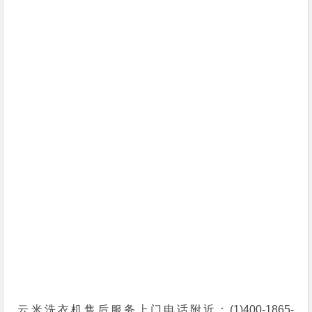
云米洗衣机售后服务上门电话附近：(1)400-1865-