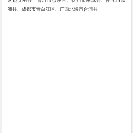
延边安图县、普洱市思茅区、抚州市南城县、怀化市溆
浦县、成都市青白江区、广西北海市合浦县