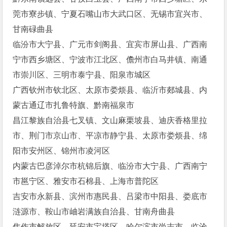
莞市寮步镇、宁夏石嘴山市大武口区、无锡市宜兴市、
甘南碌曲县
临汾市大宁县、广元市剑阁县、宜宾市屏山县、广西南
宁市西乡塘区、宁波市江北区、儋州市白马井镇、南通
市崇川区、三明市泰宁县、阳泉市城区
广西钦州市钦北区、太原市娄烦县、临沂市郯城县、内
蒙古通辽市扎鲁特旗、黔南福泉市
昌江黎族自治县七叉镇、文山麻栗坡县、迪庆香格里拉
市、荆门市京山市、平凉市静宁县、太原市娄烦县、绵
阳市安州区、锦州市凌河区
内蒙古巴彦淖尔市杭锦后旗、临汾市大宁县、广西南宁
市邕宁区、雅安市石棉县、上海市普陀区
吉安市永新县、滨州市惠民县、吕梁市中阳县、娄底市
涟源市、鞍山市岫岩满族自治县、甘南舟曲县
焦作市解放区、延安市宝塔区、哈尔滨市尚志市、临沧