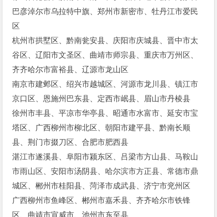
巴彦淖尔市乌拉特中旗、郑州市新密市、牡丹江市爱民
区
杭州市拱墅区、黔南瓮安县、庆阳市庆城县、晋中市太
谷区、辽阳市文圣区、曲靖市师宗县、重庆市万州区、
齐齐哈尔市富裕县、辽源市龙山区
南京市建邺区、绍兴市越城区、河源市龙川县、镇江市
京口区、恩施州巴东县、定西市岷县、眉山市丹棱县
徐州市丰县、平凉市华亭县、昭通市水富市、延安市宝
塔区、广西柳州市柳北区、朝阳市建平县、黔南长顺
县、荆门市掇刀区、合肥市肥西县
湛江市遂溪县、阜阳市颍东区、吕梁市方山县、马鞍山
市雨山区、安阳市汤阴县、哈尔滨市方正县、常德市鼎
城区、郴州市桂阳县、菏泽市成武县、济宁市兖州区
广西柳州市鱼峰区、郴州市嘉禾县、齐齐哈尔市铁锋
区、曲靖市宣威市、池州市东至县