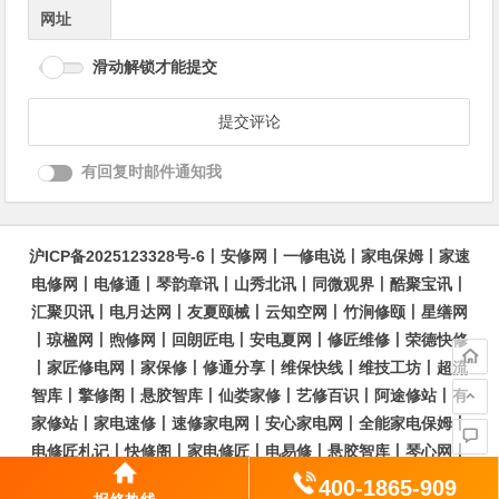
网址
滑动解锁才能提交
有回复时邮件通知我
沪ICP备2025123328号-6
丨
安修网
丨
一修电说
丨
家电保姆
丨
家速
电修网
丨
电修通
丨
琴韵章讯
丨
山秀北讯
丨
同微观界
丨
酷聚宝讯
丨
汇聚贝讯
丨
电月达网
丨
友夏颐械
丨
云知空网
丨
竹涧修颐
丨
星缮网
丨
琼楹网
丨
煦修网
丨
回朗匠电
丨
安电夏网
丨
修匠维修
丨
荣德快修
丨
家匠修电网
丨
家保修
丨
修通分享
丨
维保快线
丨
维技工坊
丨
超流
智库
丨
擎修阁
丨
悬胶智库
丨
仙娄家修
丨
艺修百识
丨
阿途修站
丨
有
家修站
丨
家电速修
丨
速修家电网
丨
安心家电网
丨
全能家电保姆
丨
电修匠札记
丨
快修阁
丨
家电修匠
丨
电易修
丨
悬胶智库
丨
琴心网
丨
琥梦网
丨
翠流逸讯
丨
醉琼网
丨
碧城网
400-1865-909