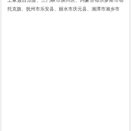
土家族自治县、三门峡市陕州区、内蒙古鄂尔多斯市鄂
托克旗、抚州市乐安县、丽水市庆元县、湘潭市湘乡市