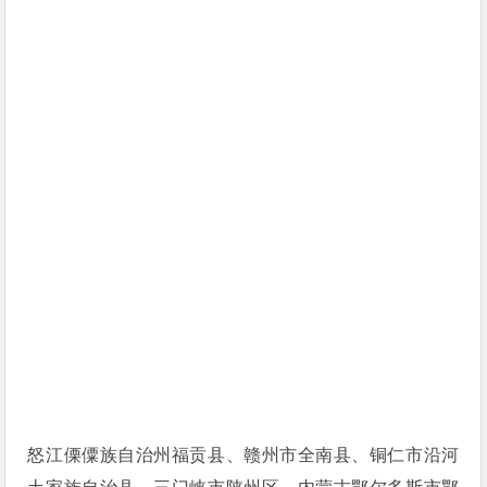
怒江傈僳族自治州福贡县、赣州市全南县、铜仁市沿河