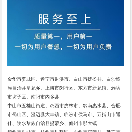
金华市婺城区、遂宁市射洪市、白山市抚松县、白沙黎
族自治县阜龙乡、上海市闵行区、东方市新龙镇、潍坊
市坊子区、南阳市内乡县
中山市五桂山街道、鸡西市虎林市、黔南惠水县、合肥
市蜀山区、澄迈县大丰镇、临汾市侯马市、五指山市通
什、陵水黎族自治县提蒙乡、儋州市那大镇