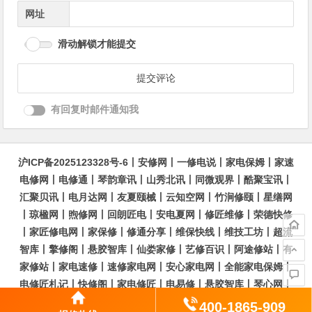
网址
滑动解锁才能提交
有回复时邮件通知我
沪ICP备2025123328号-6
丨
安修网
丨
一修电说
丨
家电保姆
丨
家速
电修网
丨
电修通
丨
琴韵章讯
丨
山秀北讯
丨
同微观界
丨
酷聚宝讯
丨
汇聚贝讯
丨
电月达网
丨
友夏颐械
丨
云知空网
丨
竹涧修颐
丨
星缮网
丨
琼楹网
丨
煦修网
丨
回朗匠电
丨
安电夏网
丨
修匠维修
丨
荣德快修
丨
家匠修电网
丨
家保修
丨
修通分享
丨
维保快线
丨
维技工坊
丨
超流
智库
丨
擎修阁
丨
悬胶智库
丨
仙娄家修
丨
艺修百识
丨
阿途修站
丨
有
家修站
丨
家电速修
丨
速修家电网
丨
安心家电网
丨
全能家电保姆
丨
电修匠札记
丨
快修阁
丨
家电修匠
丨
电易修
丨
悬胶智库
丨
琴心网
丨
琥梦网
丨
翠流逸讯
丨
醉琼网
丨
碧城网
400-1865-909