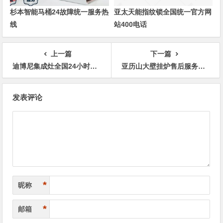
杉本智能马桶24故障统一服务热
亚太天能指纹锁全国统一官方网
线
站400电话
上一篇
下一篇
迪博尼集成灶全国24小时各区售后受理客服中心热线
亚历山大壁挂炉售后服务热线统一号码
文
发表评论
章
导
航
*
昵称
*
邮箱