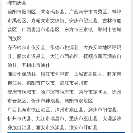
理鹤庆县
德阳市旌阳区、果洛玛多县、广西南宁市青秀区、蚌埠
市禹会区、嘉峪关市文殊镇、安庆市望江县、吉林市船
营区、广西贵港市港南区、东方市三家镇、郑州市管城
回族区
齐齐哈尔市依安县、常德市桃源县、大兴安岭地区呼玛
县、丽水市遂昌县、大连市西岗区、抚顺市新宾满族自
治县、五指山市通什
湘西州保靖县、镇江市句容市、盐城市射阳县、黔东南
榕江县、德阳市广汉市、湛江市吴川市
安庆市桐城市、哈尔滨市尚志市、菏泽市定陶区、徐州
市云龙区、忻州市神池县、朝阳市双塔区
广西北海市铁山港区、漳州市东山县、滨州市阳信县、
忻州市代县、九江市瑞昌市、重庆市巫山县、大理漾濞
彝族自治县、雅安市汉源县、淮安市盱眙县