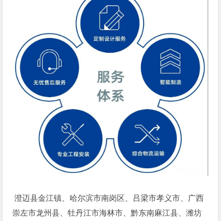
澄迈县金江镇、哈尔滨市南岗区、吕梁市孝义市、广西
崇左市龙州县、牡丹江市海林市、黔东南麻江县、潍坊