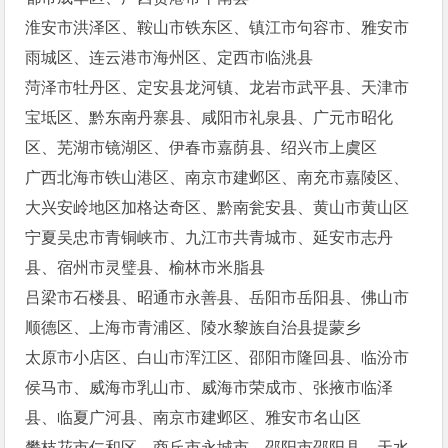
淮安市洪泽区、鞍山市铁东区、镇江市句容市、雅安市
雨城区、连云港市海州区、定西市临洮县
菏泽市牡丹区、定安县龙河镇、龙岩市武平县、天津市
宝坻区、黔东南丹寨县、咸阳市礼泉县、广元市昭化
区、芜湖市镜湖区、伊春市嘉荫县、绍兴市上虞区
广西北海市铁山港区、南京市建邺区、南充市嘉陵区、
大兴安岭地区加格达奇区、黔南瓮安县、黄山市黄山区
宁夏吴忠市青铜峡市、九江市共青城市、延安市志丹
县、宿州市灵璧县、榆林市米脂县
吕梁市石楼县、昭通市永善县、岳阳市岳阳县、佛山市
顺德区、上海市青浦区、陵水黎族自治县提蒙乡
太原市小店区、白山市浑江区、邵阳市隆回县、临汾市
侯马市、威海市乳山市、威海市荣成市、张掖市临泽
县、临夏广河县、南京市建邺区、雅安市名山区
攀枝花市仁和区、商丘市永城市、邵阳市邵阳县、天水