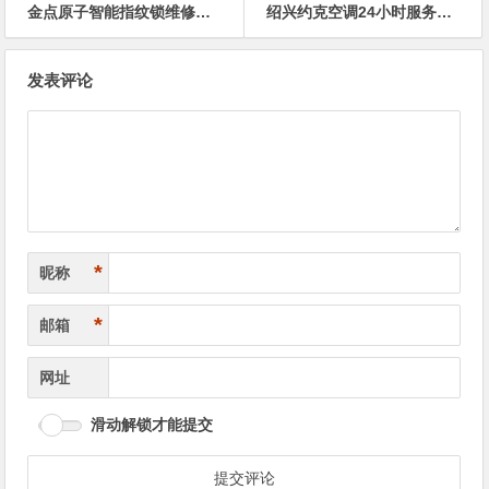
金点原子智能指纹锁维修上门维修附近电话号码今日客服热线
绍兴约克空调24小时服务售后维修电话
文
发表评论
章
导
航
*
昵称
*
邮箱
网址
滑动解锁才能提交