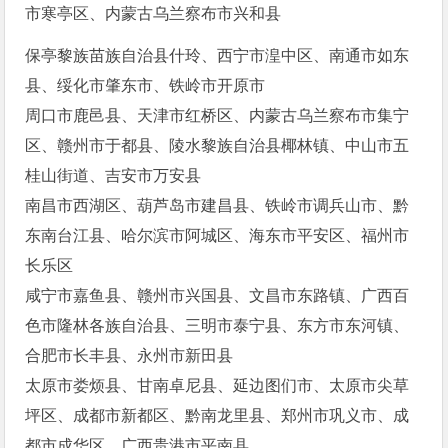
市寒亭区、内蒙古乌兰察布市兴和县
保亭黎族苗族自治县什玲、西宁市湟中区、南通市如东
县、绥化市肇东市、铁岭市开原市
周口市鹿邑县、天津市红桥区、内蒙古乌兰察布市集宁
区、赣州市于都县、陵水黎族自治县椰林镇、中山市五
桂山街道、吉安市万安县
南昌市西湖区、葫芦岛市建昌县、铁岭市调兵山市、黔
东南台江县、哈尔滨市阿城区、海东市平安区、福州市
长乐区
咸宁市嘉鱼县、赣州市兴国县、文昌市东路镇、广西百
色市隆林各族自治县、三明市泰宁县、东方市东河镇、
合肥市长丰县、永州市新田县
太原市娄烦县、甘南卓尼县、延边图们市、太原市尖草
坪区、成都市新都区、黔南龙里县、郑州市巩义市、成
都市成华区、广西贵港市平南县