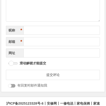
航
*
昵称
*
邮箱
网址
滑动解锁才能提交
有回复时邮件通知我
沪ICP备2025123328号-6
丨
安修网
丨
一修电说
丨
家电保姆
丨
家速