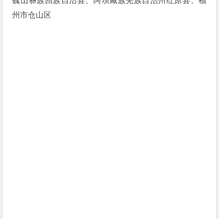
巍山彝族回族自治县、阿坝藏族羌族自治州红原县、福
州市仓山区