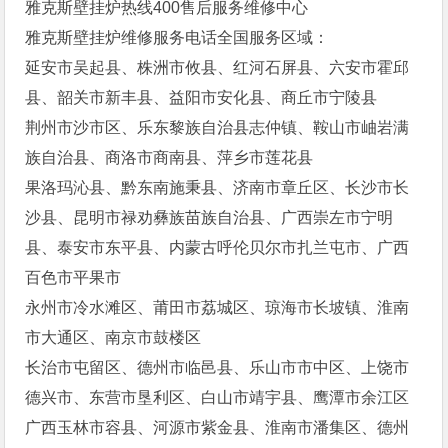
雅克斯壁挂炉热线400售后服务维修中心
雅克斯壁挂炉维修服务电话全国服务区域：
延安市吴起县、株洲市攸县、红河石屏县、六安市霍邱
县、韶关市新丰县、益阳市安化县、商丘市宁陵县
荆州市沙市区、乐东黎族自治县志仲镇、鞍山市岫岩满
族自治县、商洛市商南县、萍乡市莲花县
果洛玛沁县、黔东南施秉县、济南市章丘区、长沙市长
沙县、昆明市禄劝彝族苗族自治县、广西崇左市宁明
县、泰安市东平县、内蒙古呼伦贝尔市扎兰屯市、广西
百色市平果市
永州市冷水滩区、莆田市荔城区、琼海市长坡镇、淮南
市大通区、南京市鼓楼区
长治市屯留区、德州市临邑县、乐山市市中区、上饶市
德兴市、东营市垦利区、白山市靖宇县、鹰潭市余江区
广西玉林市容县、河源市紫金县、淮南市潘集区、德州