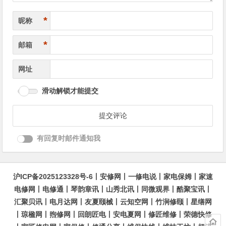
*
昵称
*
邮箱
网址
滑动解锁才能提交
有回复时邮件通知我
沪ICP备2025123328号-6
丨
安修网
丨
一修电说
丨
家电保姆
丨
家速
电修网
丨
电修通
丨
琴韵章讯
丨
山秀北讯
丨
同微观界
丨
酷聚宝讯
丨
汇聚贝讯
丨
电月达网
丨
友夏颐械
丨
云知空网
丨
竹涧修颐
丨
星缮网
丨
琼楹网
丨
煦修网
丨
回朗匠电
丨
安电夏网
丨
修匠维修
丨
荣德快修