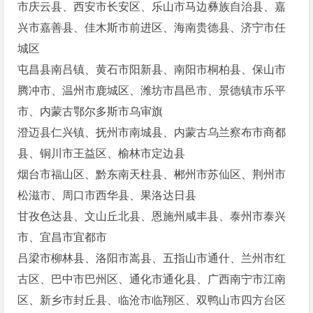
市庆云县、西安市长安区、乐山市马边彝族自治县、嘉
兴市嘉善县、佳木斯市前进区、海南贵德县、济宁市任
城区
屯昌县南吕镇、黄石市阳新县、南阳市桐柏县、保山市
腾冲市、温州市鹿城区、潍坊市昌邑市、景德镇市乐平
市、内蒙古鄂尔多斯市乌审旗
澄迈县仁兴镇、抚州市南城县、内蒙古乌兰察布市商都
县、铜川市王益区、榆林市定边县
烟台市福山区、黔东南天柱县、郴州市苏仙区、荆州市
松滋市、周口市西华县、果洛达日县
甘孜色达县、文山丘北县、恩施州咸丰县、泰州市泰兴
市、宜昌市宜都市
吕梁市柳林县、洛阳市嵩县、五指山市通什、兰州市红
古区、巴中市巴州区、通化市通化县、广西南宁市江南
区、新乡市封丘县、临沧市临翔区、双鸭山市四方台区