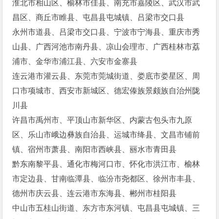
淮北市相山区、榆林市佳县、南充市嘉陵区、武汉市武
昌区、商丘市睢县、屯昌县屯城镇、吕梁市交口县
永州市道县、吕梁市交口县、宁波市宁海县、重庆市秀
山县、广西河池市南丹县、凉山会理市、广西桂林市荔
浦市、金华市浦江县、六安市金寨县
连云港市灌云县、东莞市莞城街道、娄底市娄星区、周
口市项城市、西安市新城区、德宏傣族景颇族自治州陇
川县
许昌市禹州市、平顶山市新华区、内蒙古包头市九原
区、乐山市峨边彝族自治县、运城市绛县、文昌市铺前
镇、宿州市萧县、南阳市西峡县、丽水市青田县
黔东南黎平县、通化市梅河口市、怀化市洪江市、榆林
市定边县、甘南临潭县、临汾市尧都区、徐州市丰县、
德州市庆云县、连云港市东海县、郴州市桂阳县
中山市五桂山街道、东方市东河镇、屯昌县屯城镇、三