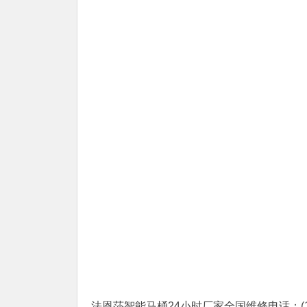
法恩莎智能马桶24小时厂家全国维修电话：(1)400