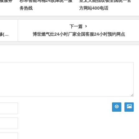
服服务
杉本智能马桶24故障统一服
亚太天能指纹锁全国统一官
务热线
方网站400电话
下一篇
服)
博世燃气灶24小时厂家全国客服24小时预约网点