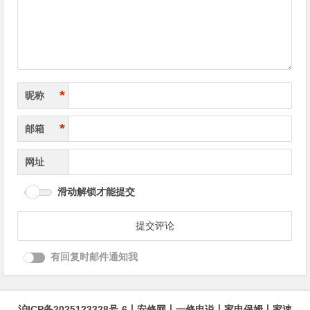
航
*
昵称
*
邮箱
网址
滑动解锁才能提交
有回复时邮件通知我
沪ICP备2025123328号-6
丨
安修网
丨
一修电说
丨
家电保姆
丨
家速