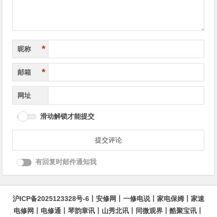
*
昵称
*
邮箱
网址
滑动解锁才能提交
有回复时邮件通知我
沪ICP备2025123328号-6
丨
安修网
丨
一修电说
丨
家电保姆
丨
家速
电修网
丨
电修通
丨
琴韵章讯
丨
山秀北讯
丨
同微观界
丨
酷聚宝讯
丨