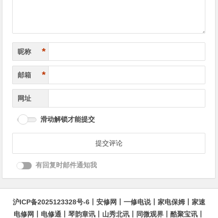
*
昵称
*
邮箱
网址
滑动解锁才能提交
有回复时邮件通知我
沪ICP备2025123328号-6
丨
安修网
丨
一修电说
丨
家电保姆
丨
家速
电修网
丨
电修通
丨
琴韵章讯
丨
山秀北讯
丨
同微观界
丨
酷聚宝讯
丨