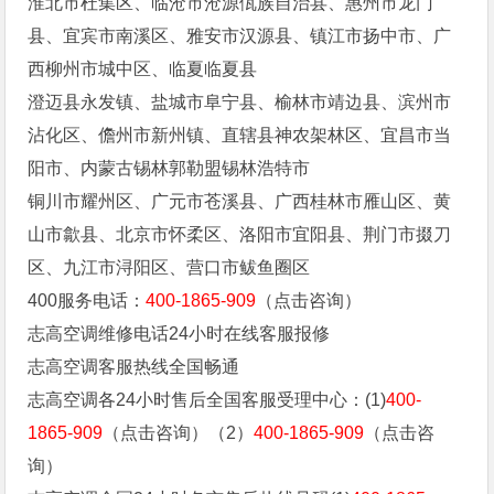
淮北市杜集区、临沧市沧源佤族自治县、惠州市龙门
县、宜宾市南溪区、雅安市汉源县、镇江市扬中市、广
西柳州市城中区、临夏临夏县
澄迈县永发镇、盐城市阜宁县、榆林市靖边县、滨州市
沾化区、儋州市新州镇、直辖县神农架林区、宜昌市当
阳市、内蒙古锡林郭勒盟锡林浩特市
铜川市耀州区、广元市苍溪县、广西桂林市雁山区、黄
山市歙县、北京市怀柔区、洛阳市宜阳县、荆门市掇刀
区、九江市浔阳区、营口市鲅鱼圈区
400服务电话：
400-1865-909
（点击咨询）
志高空调维修电话24小时在线客服报修
志高空调客服热线全国畅通
志高空调各24小时售后全国客服受理中心：(1)
400-
1865-909
（点击咨询）（2）
400-1865-909
（点击咨
询）