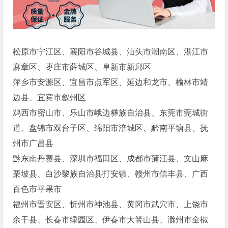
松原市宁江区、襄阳市谷城县、汕头市潮南区、湛江市
麻章区、枣庄市薛城区、阜新市新邱区
萍乡市安源区、宜昌市点军区、延边和龙市、榆林市靖
边县、宜宾市叙州区
鸡西市密山市、乐山市峨边彝族自治县、东莞市莞城街
道、盘锦市双台子区、绵阳市涪城区、黔南平塘县、抚
州市广昌县
黔东南丹寨县、深圳市福田区、成都市蒲江县、文山麻
栗坡县、白沙黎族自治县打安镇、赣州市信丰县、广西
百色市平果市
福州市晋安区、忻州市神池县、黄冈市武穴市、上饶市
余干县、长春市绿园区、伊春市大箐山县、滁州市全椒