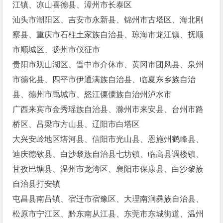
江镇、凉山喜德县、漳州市长泰区
汕头市潮阳区、吉安市永新县、锦州市古塔区、海北刚
察县、重庆市石柱土家族自治县、琼海市龙江镇、抚顺
市顺城区、扬州市仪征市
贵阳市观山湖区、晋中市介休市、黄冈市团风县、泉州
市德化县、四平市伊通满族自治县、临夏东乡族自治
县、德州市禹城市、怒江傈僳族自治州泸水市
广西来宾市金秀瑶族自治县、滁州市来安县、台州市路
桥区、吕梁市方山县、辽阳市白塔区
大兴安岭地区塔河县、信阳市光山县、恩施州鹤峰县、
迪庆德钦县、白沙黎族自治县七坊镇、临高县调楼镇、
甘孜巴塘县、温州市龙湾区、襄阳市保康县、白沙黎族
自治县打安镇
屯昌县南吕镇、宿迁市宿豫区、大理南涧彝族自治县、
松原市宁江区、黔东南从江县、东莞市东城街道、温州