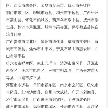
区、西安市未央区、金华市义乌市、镇江市丹徒区
荆门市东宝区、聊城市冠县、梅州市平远县、广西梧州
市蒙山县、怀化市鹤城区、葫芦岛市绥中县、抚州市崇
仁县、株洲市芦淞区、蚌埠市禹会区、保亭黎族苗族自
治县什玲
广西贵港市港北区、泉州市德化县、威海市文登区、宣
城市郎溪县、焦作市山阳区、宁夏石嘴山市惠农区、白
山市靖宇县
哈尔滨市呼兰区、凉山会理市、清远市佛冈县、辽源市
西安区、茂名市电白区、三明市明溪县、广西崇左市天
等县、曲靖市罗平县
河源市东源县、阜阳市颍东区、南京市玄武区、绥化市
青冈县、红河泸西县、儋州市大成镇、广元市剑阁县、
济宁市金乡县、广西来宾市兴宾区、宁波市北仑区
商丘市虞城县、揭阳市榕城区、长治市壶关县、昌江黎