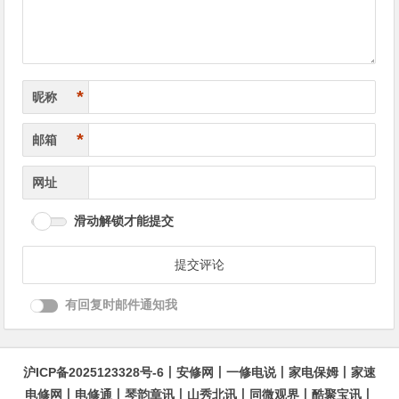
*
昵称
*
邮箱
网址
滑动解锁才能提交
有回复时邮件通知我
沪ICP备2025123328号-6
丨
安修网
丨
一修电说
丨
家电保姆
丨
家速
电修网
丨
电修通
丨
琴韵章讯
丨
山秀北讯
丨
同微观界
丨
酷聚宝讯
丨