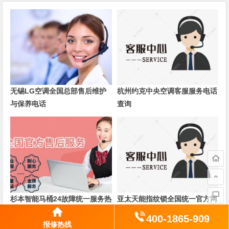
无锡LG空调全国总部售后维护
杭州约克中央空调客服服务电话
与保养电话
查询
杉本智能马桶24故障统一服务热
亚太天能指纹锁全国统一官方网
线
站400电话
400-1865-909
报修热线