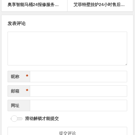
奥享智能马桶24报修服务热线
艾菲特壁挂炉24小时售后维修人工电话
文
发表评论
章
导
航
*
昵称
*
邮箱
网址
滑动解锁才能提交