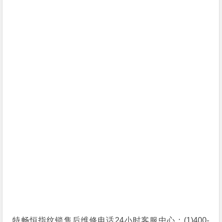
特畅恒指纹锁售后维修电话24小时客服中心：(1)400-