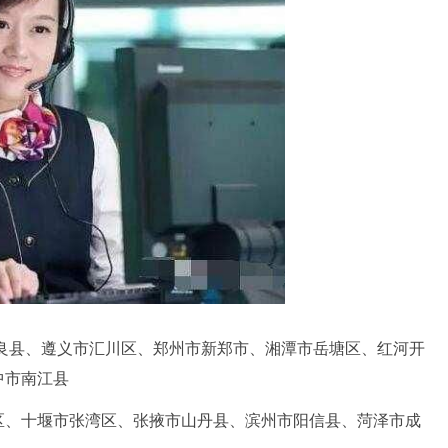
良县、遵义市汇川区、郑州市新郑市、湘潭市岳塘区、红河开
中市南江县
区、十堰市张湾区、张掖市山丹县、滨州市阳信县、菏泽市成