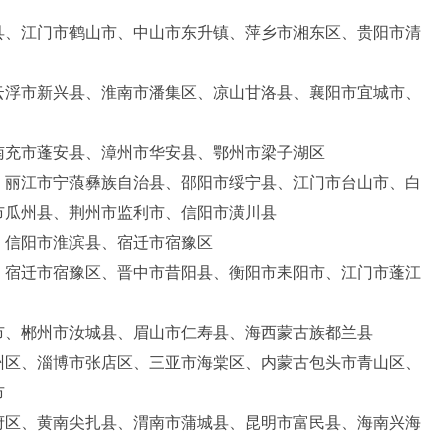
县、江门市鹤山市、中山市东升镇、萍乡市湘东区、贵阳市清
云浮市新兴县、淮南市潘集区、凉山甘洛县、襄阳市宜城市、
南充市蓬安县、漳州市华安县、鄂州市梁子湖区
、丽江市宁蒗彝族自治县、邵阳市绥宁县、江门市台山市、白
市瓜州县、荆州市监利市、信阳市潢川县
、信阳市淮滨县、宿迁市宿豫区
、宿迁市宿豫区、晋中市昔阳县、衡阳市耒阳市、江门市蓬江
市、郴州市汝城县、眉山市仁寿县、海西蒙古族都兰县
州区、淄博市张店区、三亚市海棠区、内蒙古包头市青山区、
市
府区、黄南尖扎县、渭南市蒲城县、昆明市富民县、海南兴海