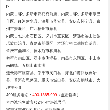
区
内蒙古鄂尔多斯市鄂托克前旗、内蒙古鄂尔多斯市康巴
什区、红河建水县、漳州市华安县、安庆市怀宁县、泰
州市姜堰区、广西梧州市藤县
内蒙古包头市石拐区、深圳市宝安区、清远市连山壮族
瑶族自治县、青岛市即墨区、本溪市桓仁满族自治县、
肇庆市鼎湖区、佳木斯市桦川县
鹤壁市鹤山区、汉中市佛坪县、南昌市东湖区、中山市
南朗镇、五指山市水满
连云港市灌南县、邵阳市洞口县、海北门源回族自治
县、普洱市思茅区、重庆市城口县、安庆市桐城市、大
理祥云县
400服务电话：
400-1865-909
（点击咨询）
容声冰箱售后客服24小时热线号码
容声冰箱400客服24小时服务热线