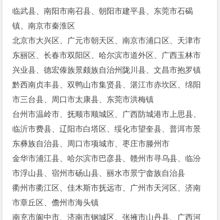
临武县、南阳市南召县、朝阳市建平县、东莞市石碣
镇、南京市秦淮区
北京市大兴区、广元市朝天区、南京市浦口区、天津市
东丽区、长春市双阳区、哈尔滨市道外区、广西玉林市
兴业县、德宏傣族景颇族自治州陇川县、文昌市抱罗镇
黔西南贞丰县、双鸭山市集贤县、湛江市赤坎区、绵阳
市三台县、周口市太康县、东莞市洪梅镇
台州市温岭市、抚顺市顺城区、广西防城港市上思县、
临沂市费县、辽阳市白塔区、绥化市望奎县、普洱市景
东彝族自治县、周口市项城市、枣庄市滕州市
金华市浦江县、哈尔滨市巴彦县、赣州市寻乌县、临汾
市浮山县、宿州市砀山县、丽水市景宁畲族自治县
衢州市衢江区、佳木斯市抚远市、广州市天河区、济南
市章丘区、儋州市海头镇
南充市阆中市、济南市钢城区、张掖市山丹县、广西河