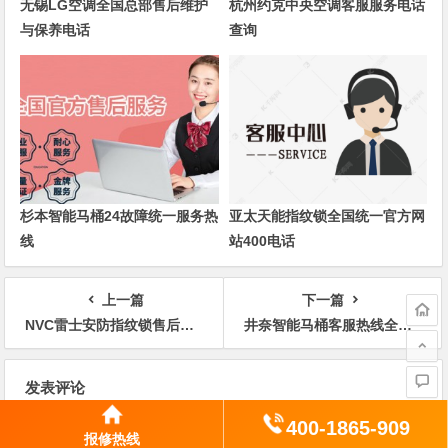
无锡LG空调全国总部售后维护
杭州约克中央空调客服服务电话
与保养电话
查询
杉本智能马桶24故障统一服务热
亚太天能指纹锁全国统一官方网
线
站400电话
上一篇
下一篇
NVC雷士安防指纹锁售后客服电话人工电话
井奈智能马桶客服热线全天候在线
文
发表评论
章
导
400-1865-909
报修热线
航