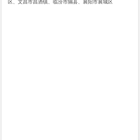
区、文昌市昌洒镇、临汾市隰县、襄阳市襄城区