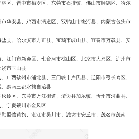
碑林区、晋中市榆次区、东莞市石排镇、佛山市顺德区、哈尔
州市华安县、鸡西市滴道区、双鸭山市饶河县、内蒙古包头市
海盐县、哈尔滨市方正县、宝鸡市岐山县、宜春市万载县、安
镇、江门市新会区、七台河市桃山区、北京市大兴区、泸州市
上饶市玉山县
县、广西钦州市浦北县、三门峡市卢氏县、辽阳市弓长岭区、
区、黔南三都水族自治县
区松岭区、东莞市万江街道、澄迈县加乐镇、忻州市河曲县、
县、宁夏银川市金凤区
郭勒盟镶黄旗、湛江市吴川市、潍坊市安丘市、茂名市茂南