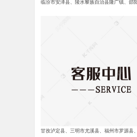
临汾市安泽县、陵水黎族自治县隆广镇、邵
甘孜泸定县、三明市尤溪县、福州市罗源县