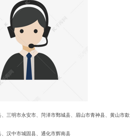
县、三明市永安市、菏泽市鄄城县、眉山市青神县、黄山市歙
县、汉中市城固县、通化市辉南县