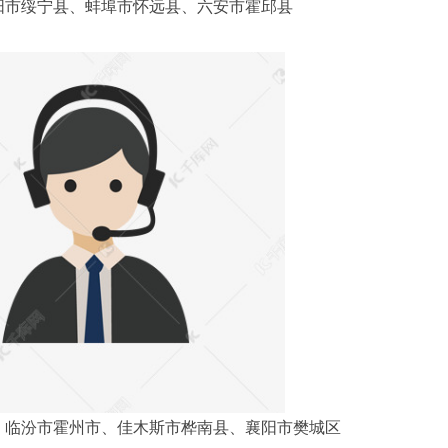
阳市绥宁县、蚌埠市怀远县、六安市霍邱县
、临汾市霍州市、佳木斯市桦南县、襄阳市樊城区