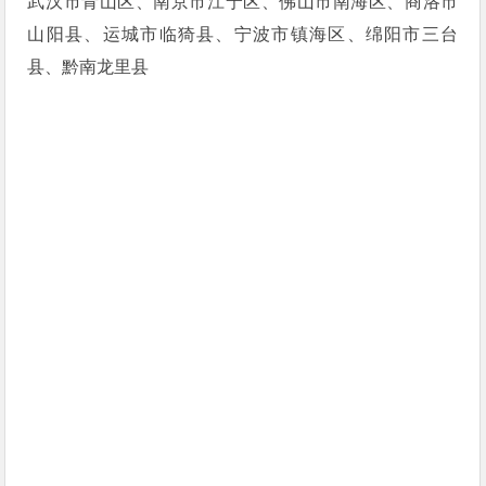
武汉市青山区、南京市江宁区、佛山市南海区、商洛市
山阳县、运城市临猗县、宁波市镇海区、绵阳市三台
县、黔南龙里县