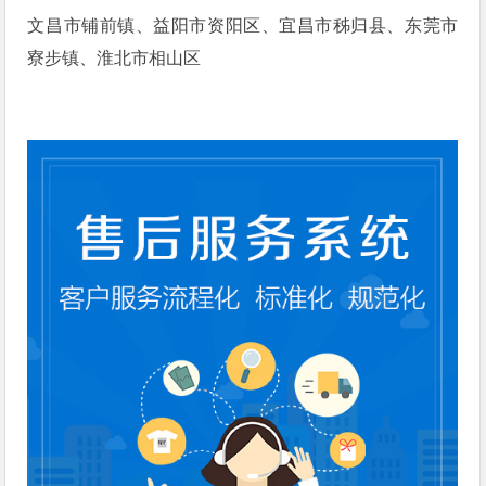
文昌市铺前镇、益阳市资阳区、宜昌市秭归县、东莞市
寮步镇、淮北市相山区