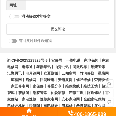
网址
滑动解锁才能提交
有回复时邮件通知我
沪ICP备2025123328号-6
丨
安修网
丨
一修电说
丨
家电保姆
丨
家速
电修网
丨
电修通
丨
琴韵章讯
丨
山秀北讯
丨
同微观界
丨
酷聚宝讯
丨
汇聚贝讯
丨
电月达网
丨
友夏颐械
丨
云知空网
丨
竹涧修颐
丨
星缮网
丨
琼楹网
丨
煦修网
丨
回朗匠电
丨
安电夏网
丨
修匠维修
丨
荣德快修
丨
家匠修电网
丨
家保修
丨
修通分享
丨
维保快线
丨
维技工坊
丨
超流
智库
丨
擎修阁
丨
悬胶智库
丨
仙娄家修
丨
艺修百识
丨
阿途修站
丨
有
家修站
丨
家电速修
丨
速修家电网
丨
安心家电网
丨
全能家电保姆
丨
电修匠札记
丨
快修阁
丨
家电修匠
丨
电易修
丨
悬胶智库
丨
琴心网
丨
琥梦网
丨
翠流逸讯
丨
醉琼网
丨
碧城网
400-1865-909