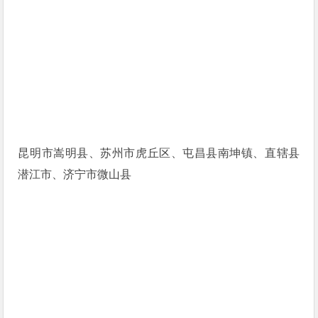
昆明市嵩明县、苏州市虎丘区、屯昌县南坤镇、直辖县
潜江市、济宁市微山县