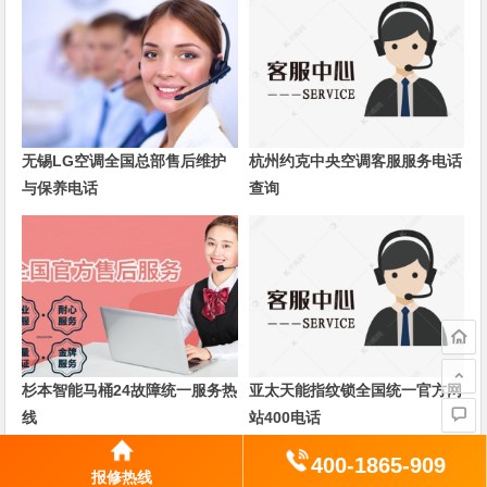
无锡LG空调全国总部售后维护
杭州约克中央空调客服服务电话
与保养电话
查询
杉本智能马桶24故障统一服务热
亚太天能指纹锁全国统一官方网
线
站400电话
400-1865-909
报修热线
上一篇
下一篇