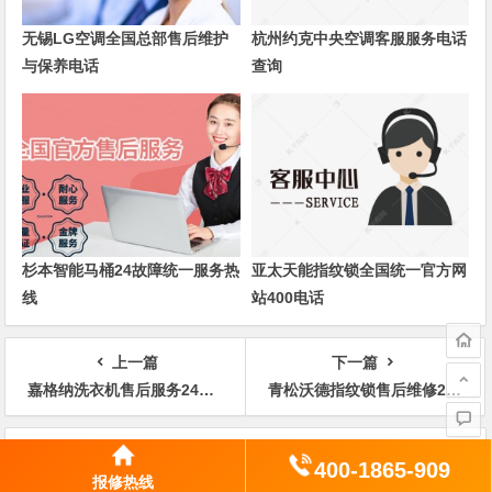
无锡LG空调全国总部售后维护
杭州约克中央空调客服服务电话
与保养电话
查询
杉本智能马桶24故障统一服务热
亚太天能指纹锁全国统一官方网
线
站400电话
上一篇
下一篇
嘉格纳洗衣机售后服务24小时电话维修服务
青松沃德指纹锁售后维修24小时上门服务
文
发表评论
章
400-1865-909
报修热线