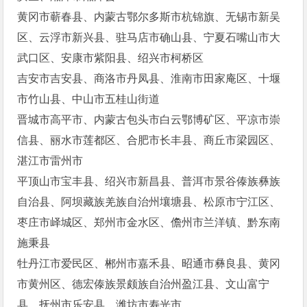
黄冈市蕲春县、内蒙古鄂尔多斯市杭锦旗、无锡市新吴
区、云浮市新兴县、驻马店市确山县、宁夏石嘴山市大
武口区、安康市紫阳县、绍兴市柯桥区
吉安市吉安县、商洛市丹凤县、淮南市田家庵区、十堰
市竹山县、中山市五桂山街道
晋城市高平市、内蒙古包头市白云鄂博矿区、平凉市崇
信县、丽水市莲都区、合肥市长丰县、商丘市梁园区、
湛江市雷州市
平顶山市宝丰县、绍兴市新昌县、普洱市景谷傣族彝族
自治县、阿坝藏族羌族自治州壤塘县、松原市宁江区、
枣庄市峄城区、郑州市金水区、儋州市兰洋镇、黔东南
施秉县
牡丹江市爱民区、郴州市嘉禾县、昭通市彝良县、黄冈
市黄州区、德宏傣族景颇族自治州盈江县、文山富宁
县、抚州市乐安县、潍坊市寿光市