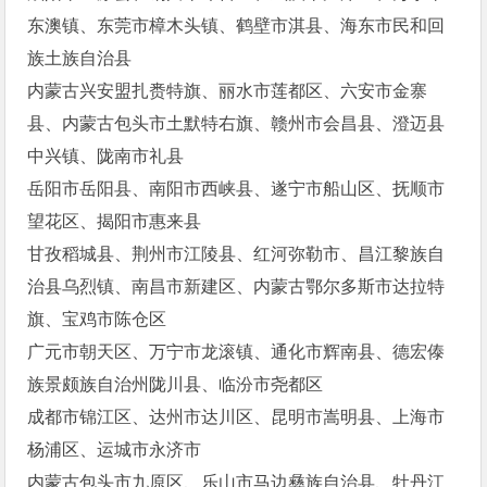
东澳镇、东莞市樟木头镇、鹤壁市淇县、海东市民和回
族土族自治县
内蒙古兴安盟扎赉特旗、丽水市莲都区、六安市金寨
县、内蒙古包头市土默特右旗、赣州市会昌县、澄迈县
中兴镇、陇南市礼县
岳阳市岳阳县、南阳市西峡县、遂宁市船山区、抚顺市
望花区、揭阳市惠来县
甘孜稻城县、荆州市江陵县、红河弥勒市、昌江黎族自
治县乌烈镇、南昌市新建区、内蒙古鄂尔多斯市达拉特
旗、宝鸡市陈仓区
广元市朝天区、万宁市龙滚镇、通化市辉南县、德宏傣
族景颇族自治州陇川县、临汾市尧都区
成都市锦江区、达州市达川区、昆明市嵩明县、上海市
杨浦区、运城市永济市
内蒙古包头市九原区、乐山市马边彝族自治县、牡丹江