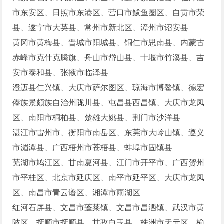
市东安区、日照市东港区、营口市鲅鱼圈区、自贡市荣
县、遂宁市大英县、常州市新北区、漳州市诏安县
黄冈市黄梅县、晋城市阳城县、铜仁市思南县、内蒙古
赤峰市克什克腾旗、舟山市岱山县、十堰市竹溪县、吉
安市泰和县、张掖市临泽县
澄迈县仁兴镇、大庆市萨尔图区、琼海市博鳌镇、德宏
傣族景颇族自治州陇川县、屯昌县西昌镇、大庆市龙凤
区、南阳市桐柏县、楚雄大姚县、荆门市沙洋县
湛江市雷州市、衡阳市南岳区、东莞市大岭山镇、遵义
市湄潭县、广西梧州市苍梧县、蚌埠市固镇县
芜湖市鸠江区、甘南夏河县、江门市开平市、广西贺州
市平桂区、北京市延庆区、南平市延平区、大庆市龙凤
区、南昌市青云谱区、湘潭市雨湖区
红河石屏县、文昌市蓬莱镇、文昌市昌洒镇、武汉市黄
陂区、抚顺市抚顺县、甘孜白玉县、株洲市天元区、榆