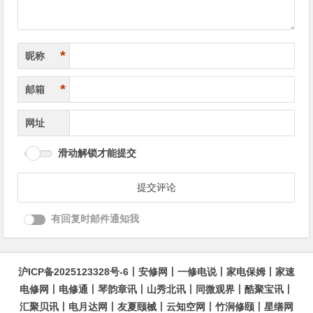
*
昵称
*
邮箱
网址
滑动解锁才能提交
有回复时邮件通知我
沪ICP备2025123328号-6
丨
安修网
丨
一修电说
丨
家电保姆
丨
家速
电修网
丨
电修通
丨
琴韵章讯
丨
山秀北讯
丨
同微观界
丨
酷聚宝讯
丨
汇聚贝讯
丨
电月达网
丨
友夏颐械
丨
云知空网
丨
竹涧修颐
丨
星缮网