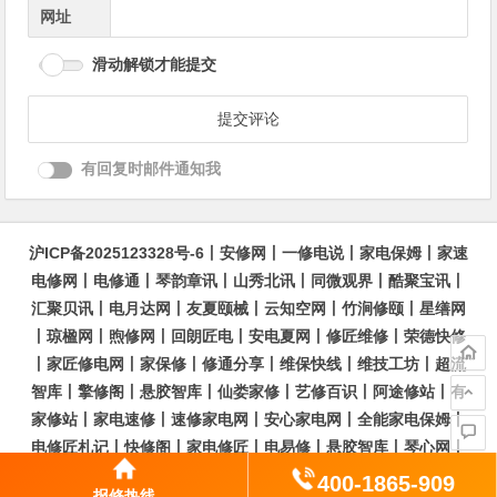
网址
滑动解锁才能提交
有回复时邮件通知我
沪ICP备2025123328号-6
丨
安修网
丨
一修电说
丨
家电保姆
丨
家速
电修网
丨
电修通
丨
琴韵章讯
丨
山秀北讯
丨
同微观界
丨
酷聚宝讯
丨
汇聚贝讯
丨
电月达网
丨
友夏颐械
丨
云知空网
丨
竹涧修颐
丨
星缮网
丨
琼楹网
丨
煦修网
丨
回朗匠电
丨
安电夏网
丨
修匠维修
丨
荣德快修
丨
家匠修电网
丨
家保修
丨
修通分享
丨
维保快线
丨
维技工坊
丨
超流
智库
丨
擎修阁
丨
悬胶智库
丨
仙娄家修
丨
艺修百识
丨
阿途修站
丨
有
家修站
丨
家电速修
丨
速修家电网
丨
安心家电网
丨
全能家电保姆
丨
电修匠札记
丨
快修阁
丨
家电修匠
丨
电易修
丨
悬胶智库
丨
琴心网
丨
琥梦网
丨
翠流逸讯
丨
醉琼网
丨
碧城网
400-1865-909
报修热线