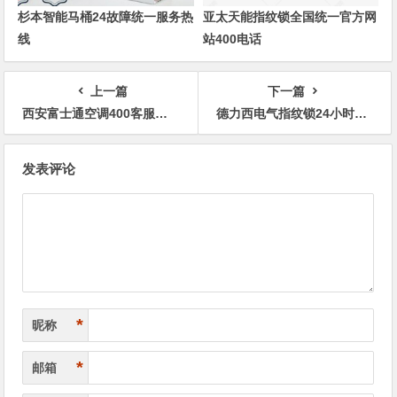
杉本智能马桶24故障统一服务热
亚太天能指纹锁全国统一官方网
线
站400电话
上一篇
下一篇
西安富士通空调400客服网点全国预约
德力西电气指纹锁24小时厂家各地售后服务电话
文
发表评论
章
导
航
*
昵称
*
邮箱