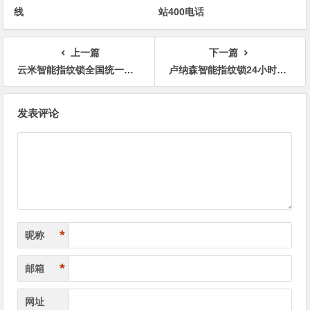
线
站400电话
上一篇
下一篇
云米智能指纹锁全国统一热线400受理客服中心全国
卢纳森智能指纹锁24小时厂家24小时售后400电话
文
发表评论
章
导
航
*
昵称
*
邮箱
网址