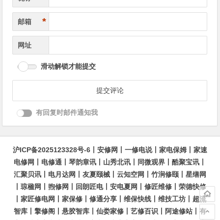
*
邮箱
网址
滑动解锁才能提交
有回复时邮件通知我
沪ICP备2025123328号-6
丨
安修网
丨
一修电说
丨
家电保姆
丨
家速
电修网
丨
电修通
丨
琴韵章讯
丨
山秀北讯
丨
同微观界
丨
酷聚宝讯
丨
汇聚贝讯
丨
电月达网
丨
友夏颐械
丨
云知空网
丨
竹涧修颐
丨
星缮网
丨
琼楹网
丨
煦修网
丨
回朗匠电
丨
安电夏网
丨
修匠维修
丨
荣德快修
丨
家匠修电网
丨
家保修
丨
修通分享
丨
维保快线
丨
维技工坊
丨
超流
智库
丨
擎修阁
丨
悬胶智库
丨
仙娄家修
丨
艺修百识
丨
阿途修站
丨
有