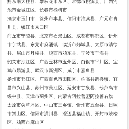
黔东南天柱县、攀枝花市东区、常德市桃源县、广西河
池市金城江区、长春市榆树市
酒泉市玉门市、徐州市丰县、信阳市淮滨县、广元市青
川县、镇江市京口区
商丘市宁陵县、北京市石景山区、成都市郫都区、忻州
市宁武县、东莞市麻涌镇、临沂市郯城县、太原市清徐
县、眉山市丹棱县、鸡西市鸡东县、宁波市宁海县
韶关市浈江区、广西玉林市玉州区、白银市平川区、宝
鸡市麟游县、武汉市新洲区、咸宁市嘉鱼县
扬州市邗江区、广西百色市田阳区、临高县调楼镇、宜
昌市兴山县、苏州市吴江区、延安市甘泉县、葫芦岛市
绥中县、天津市蓟州区、内蒙古阿拉善盟阿拉善右旗
太原市尖草坪区、中山市三乡镇、忻州市五台县、日照
市岚山区、信阳市潢川县、澄迈县福山镇、开封市鼓楼
区、鸡西市麻山区