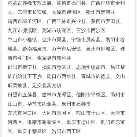
内蒙古赤峰市敖汉旗、常德市石门县、广西桂林市全州
县、东莞市长安镇、太原市迎泽区、赣州市定南县
鸡西市城子河区、广西玉林市兴业县、黄冈市罗田县、
九江市濂溪区、芜湖市镜湖区、三沙市西沙区
中山市小榄镇、达州市渠县、宁德市屏南县、襄阳市谷
城县、黔南福泉市、万宁市后安镇、泉州市鲤城区、珠
海市斗门区、张家界市慈利县
邵阳市新宁县、揭阳市惠来县、恩施州恩施市、昌江黎
族自治县王下乡、周口市西华县、宣城市旌德县、文山
麻栗坡县、定安县富文镇
日照市五莲县、吉林市龙潭区、信阳市平桥区、衢州市
江山市、毕节市织金县、泉州市石狮市
东营市河口区、大同市云冈区、鞍山市千山区、天津市
河西区、淮南市谢家集区、重庆市璧山区、荆门市东宝
区、重庆市荣昌区、洛阳市西工区