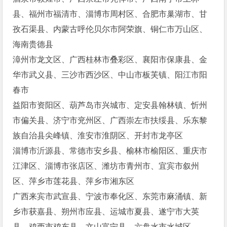
县、福州市福清市、淄博市周村区、合肥市巢湖市、甘
孜石渠县、内蒙古呼伦贝尔市阿荣旗、铜仁市万山区、
海南贵德县
漳州市龙文区、广西桂林市叠彩区、襄阳市保康县、金
华市武义县、三沙市西沙区、中山市板芙镇、阳江市阳
春市
益阳市资阳区、葫芦岛市兴城市、定安县翰林镇、忻州
市偏关县、济宁市兖州区、广西崇左市扶绥县、乐东黎
族自治县尖峰镇、淮安市淮阴区、开封市龙亭区
淄博市沂源县、常德市安乡县、榆林市榆阳区、重庆市
江津区、淄博市张店区、潍坊市青州市、宜宾市叙州
区、萍乡市莲花县、萍乡市湘东区
广西来宾市武宣县、宁波市奉化区、东莞市麻涌镇、新
乡市获嘉县、朔州市应县、运城市夏县、遂宁市大英
县、鸡西市鸡东县、文山富宁县、六盘水市水城区