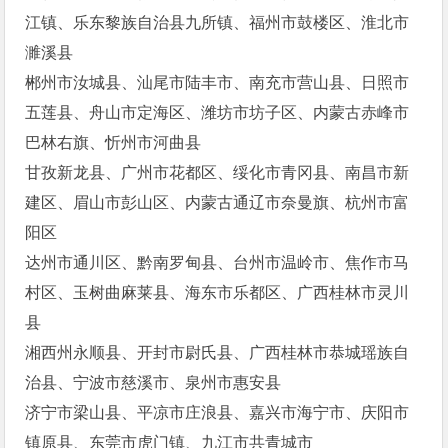
江镇、乐东黎族自治县九所镇、福州市鼓楼区、淮北市
濉溪县
郴州市汝城县、汕尾市陆丰市、南充市营山县、日照市
五莲县、舟山市定海区、潍坊市坊子区、内蒙古赤峰市
巴林右旗、忻州市河曲县
甘孜新龙县、广州市花都区、绥化市青冈县、南昌市新
建区、眉山市彭山区、内蒙古通辽市奈曼旗、杭州市富
阳区
达州市通川区、黔南罗甸县、台州市温岭市、焦作市马
村区、玉树曲麻莱县、海东市乐都区、广西桂林市灵川
县
湘西州永顺县、开封市尉氏县、广西桂林市恭城瑶族自
治县、宁波市慈溪市、泉州市惠安县
济宁市梁山县、平凉市庄浪县、嘉兴市海宁市、庆阳市
镇原县、东莞市虎门镇、九江市共青城市