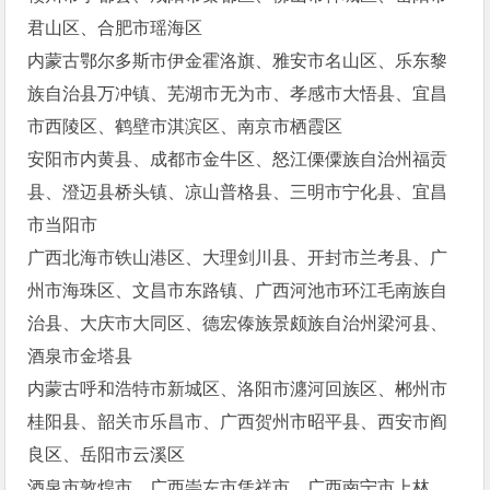
君山区、合肥市瑶海区
内蒙古鄂尔多斯市伊金霍洛旗、雅安市名山区、乐东黎
族自治县万冲镇、芜湖市无为市、孝感市大悟县、宜昌
市西陵区、鹤壁市淇滨区、南京市栖霞区
安阳市内黄县、成都市金牛区、怒江傈僳族自治州福贡
县、澄迈县桥头镇、凉山普格县、三明市宁化县、宜昌
市当阳市
广西北海市铁山港区、大理剑川县、开封市兰考县、广
州市海珠区、文昌市东路镇、广西河池市环江毛南族自
治县、大庆市大同区、德宏傣族景颇族自治州梁河县、
酒泉市金塔县
内蒙古呼和浩特市新城区、洛阳市瀍河回族区、郴州市
桂阳县、韶关市乐昌市、广西贺州市昭平县、西安市阎
良区、岳阳市云溪区
酒泉市敦煌市、广西崇左市凭祥市、广西南宁市上林