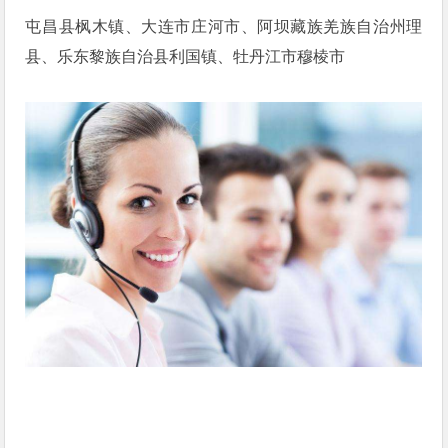
屯昌县枫木镇、大连市庄河市、阿坝藏族羌族自治州理
县、乐东黎族自治县利国镇、牡丹江市穆棱市