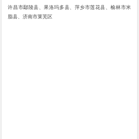
许昌市鄢陵县、果洛玛多县、萍乡市莲花县、榆林市米
脂县、济南市莱芜区