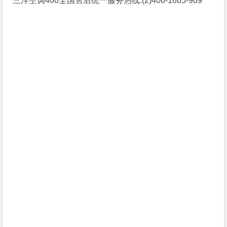
三洋空调400全国售后统一服务热线:(2)
400-1865-909