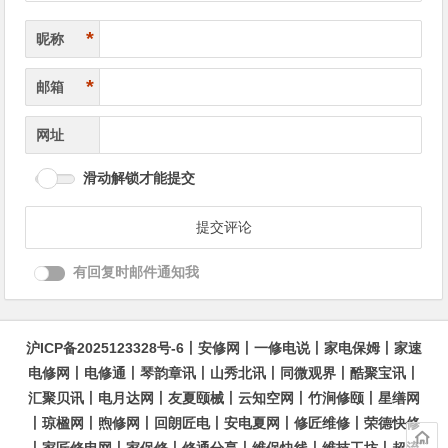
*
昵称
*
邮箱
网址
滑动解锁才能提交
有回复时邮件通知我
沪ICP备2025123328号-6
丨
安修网
丨
一修电说
丨
家电保姆
丨
家速
电修网
丨
电修通
丨
琴韵章讯
丨
山秀北讯
丨
同微观界
丨
酷聚宝讯
丨
汇聚贝讯
丨
电月达网
丨
友夏颐械
丨
云知空网
丨
竹涧修颐
丨
星缮网
丨
琼楹网
丨
煦修网
丨
回朗匠电
丨
安电夏网
丨
修匠维修
丨
荣德快修