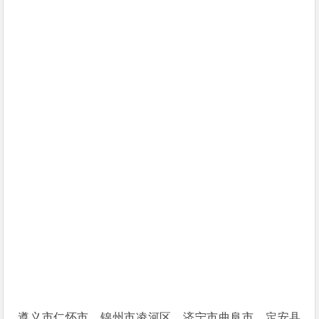
遵义市仁怀市、锦州市凌河区、济宁市曲阜市、定安县