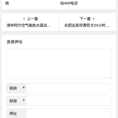
线
站400电话
上一篇
下一篇
清华同方空气能热水器总部400售后维修电话热线
合肥志高空调官方24小时人工热线
文
发表评论
章
导
航
*
昵称
*
邮箱
网址