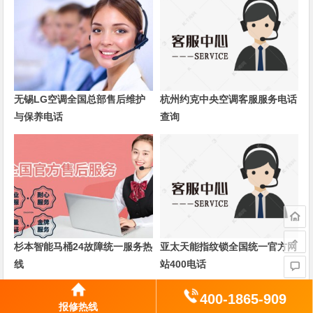
无锡LG空调全国总部售后维护
杭州约克中央空调客服服务电话
与保养电话
查询
杉本智能马桶24故障统一服务热
亚太天能指纹锁全国统一官方网
线
站400电话
400-1865-909
上一篇
下一篇
报修热线