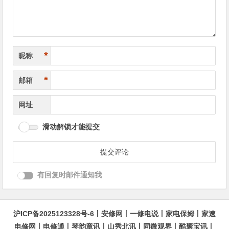
*
昵称
*
邮箱
网址
滑动解锁才能提交
有回复时邮件通知我
沪ICP备2025123328号-6
丨
安修网
丨
一修电说
丨
家电保姆
丨
家速
电修网
丨
电修通
丨
琴韵章讯
丨
山秀北讯
丨
同微观界
丨
酷聚宝讯
丨