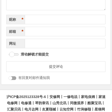
*
昵称
*
邮箱
网址
滑动解锁才能提交
有回复时邮件通知我
沪ICP备2025123328号-6
丨
安修网
丨
一修电说
丨
家电保姆
丨
家速
电修网
丨
电修通
丨
琴韵章讯
丨
山秀北讯
丨
同微观界
丨
酷聚宝讯
丨
汇聚贝讯
丨
电月达网
丨
友夏颐械
丨
云知空网
丨
竹涧修颐
丨
星缮网