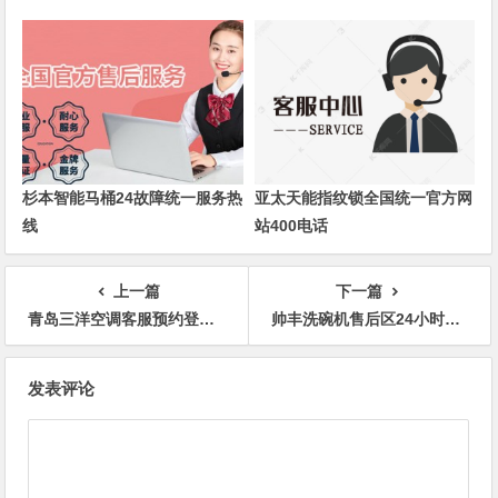
杉本智能马桶24故障统一服务热
亚太天能指纹锁全国统一官方网
线
站400电话
上一篇
下一篇
青岛三洋空调客服预约登记热线
帅丰洗碗机售后区24小时全国受理热线中心
文
发表评论
章
导
航