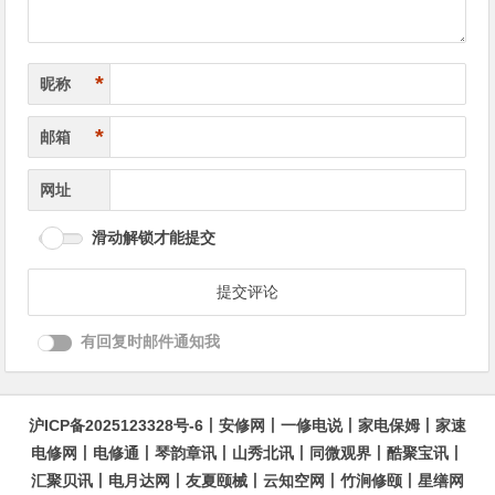
*
昵称
*
邮箱
网址
滑动解锁才能提交
有回复时邮件通知我
沪ICP备2025123328号-6
丨
安修网
丨
一修电说
丨
家电保姆
丨
家速
电修网
丨
电修通
丨
琴韵章讯
丨
山秀北讯
丨
同微观界
丨
酷聚宝讯
丨
汇聚贝讯
丨
电月达网
丨
友夏颐械
丨
云知空网
丨
竹涧修颐
丨
星缮网