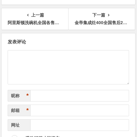
上一篇
下一篇
阿里斯顿洗碗机全国各售后服务客服热线号码
金帝集成灶400全国售后24小时人工服务热线电话
文
发表评论
章
导
航
*
昵称
*
邮箱
网址