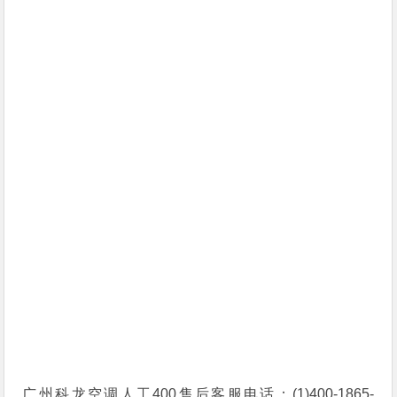
广州科龙空调人工400售后客服电话：(1)400-1865-