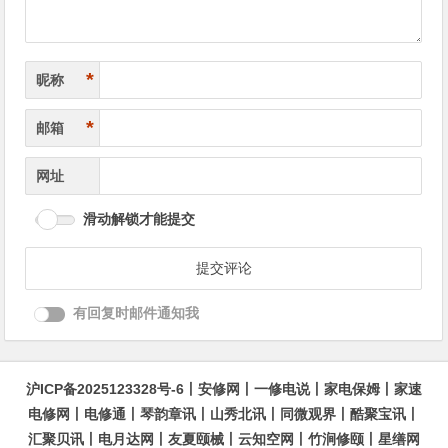
*
昵称
*
邮箱
网址
滑动解锁才能提交
有回复时邮件通知我
沪ICP备2025123328号-6
丨
安修网
丨
一修电说
丨
家电保姆
丨
家速
电修网
丨
电修通
丨
琴韵章讯
丨
山秀北讯
丨
同微观界
丨
酷聚宝讯
丨
汇聚贝讯
丨
电月达网
丨
友夏颐械
丨
云知空网
丨
竹涧修颐
丨
星缮网